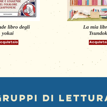
nde libro degli
La mia lib
yokai
Tsundo
cquistalo
Acquista
gruppi di lettur