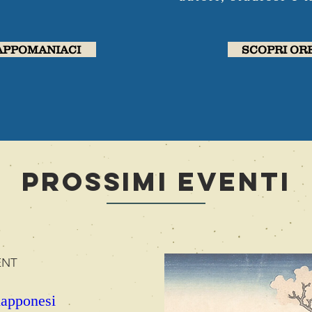
APPOMANIACI
SCOPRI OR
ProssimI EventI
ENT
apponesi