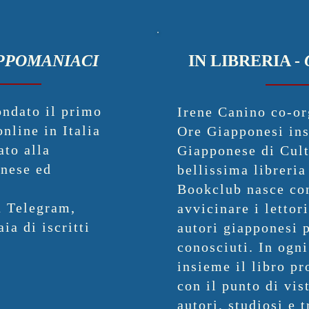
PPOMANIACI
IN LIBRERIA -
ondato il primo
Irene Canino co-or
online in Italia
Ore Giapponesi ins
ato alla
Giapponese di Cult
onese ed
bellissima libreria
Bookclub nasce con
u Telegram,
avvicinare i lettori
ia di iscritti
autori giapponesi 
conosciuti. In ogni
insieme il libro pr
con il punto di vis
autori, studiosi e 