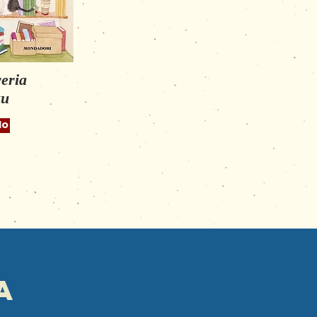
reria
ku
lo
a