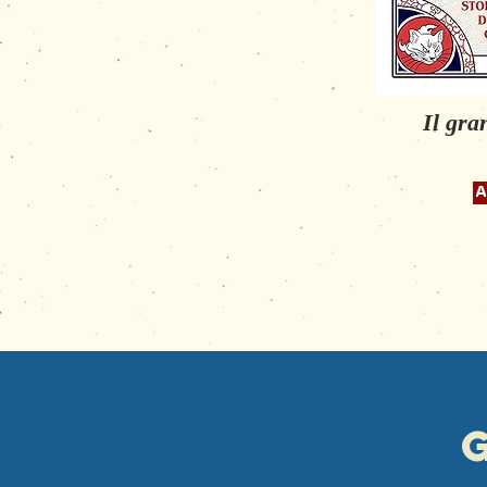
Il gra
A